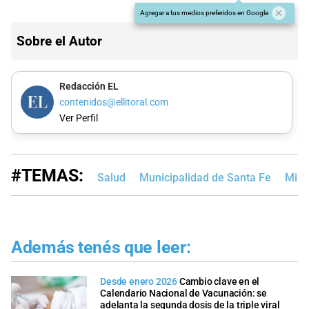
Agregar a tus medios preferidos en Google
Sobre el Autor
Redacción EL
contenidos@ellitoral.com
Ver Perfil
#TEMAS:
Salud
Municipalidad de Santa Fe
Mini
Además tenés que leer:
Desde enero 2026
Cambio clave en el
Calendario Nacional de Vacunación: se
adelanta la segunda dosis de la triple viral