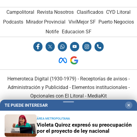
Campolitoral
Revista Nosotros
Clasificados
CYD Litoral
Podcasts
Mirador Provincial
VivíMejor SF
Puerto Negocios
Notife
Educacion SF
Hemeroteca Digital (1930-1979)
-
Receptorías de avisos
-
Administración y Publicidad
-
Elementos institucionales
-
Opcionales con El Litoral
-
MediaKit
TE PUEDE INTERESAR
✕
El Litoral es miembro de:
ÁREA METROPOLITANA
Violeta Quiroz expresó su preocupación
por el proyecto de ley nacional