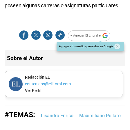
poseen algunas carreras o asignaturas particulares.
+ Agregar El Litoral en
Agregar a tus medios preferidos en Google
Sobre el Autor
Redacción EL
contenidos@ellitoral.com
Ver Perfil
#TEMAS:
Lisandro Enrico
Maximiliano Pullaro
E