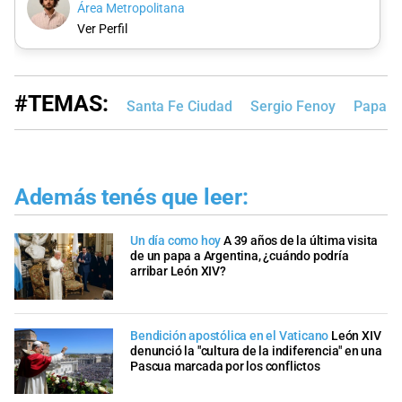
Área Metropolitana
Ver Perfil
#TEMAS:
Santa Fe Ciudad
Sergio Fenoy
Papa F
Además tenés que leer:
Un día como hoy
A 39 años de la última visita
de un papa a Argentina, ¿cuándo podría
arribar León XIV?
Bendición apostólica en el Vaticano
León XIV
denunció la "cultura de la indiferencia" en una
Pascua marcada por los conflictos