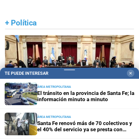
+
Política
TE PUEDE INTERESAR
✕
ÁREA METROPOLITANA
El tránsito en la provincia de Santa Fe; la
información minuto a minuto
ÁREA METROPOLITANA
Santa Fe renovó más de 70 colectivos y
el 40% del servicio ya se presta con
Respaldo al proyecto del Gobierno
El Senado
unidades modernizadas
aprobó el proyecto que agiliza los desalojos y