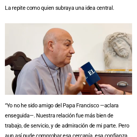
La repite como quien subraya una idea central.
0
of
“Yo no he sido amigo del Papa Francisco —aclara
3
minutes,
enseguida—. Nuestra relación fue más bien de
52
seconds
trabajo, de servicio, y de admiración de mi parte. Pero
aun así pude comprobar esa cercanía, esa confianza