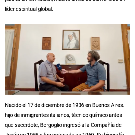
líder espiritual global.
0
seconds
Nacido el 17 de diciembre de 1936 en Buenos Aires,
of
0
hijo de inmigrantes italianos, técnico químico antes
seconds
que sacerdote, Bergoglio ingresó a la Compañía de
Jesús en 1958 y fue ordenado en 1969. Su biografía