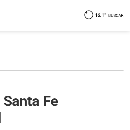
16.1°
BUSCAR
n Santa Fe
l