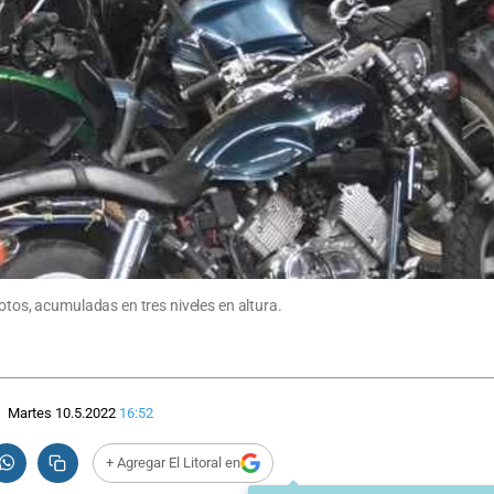
otos, acumuladas en tres niveles en altura.
Martes 10.5.2022
16:52
+ Agregar El Litoral en