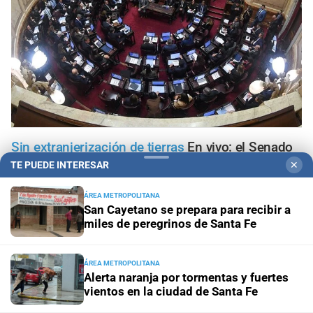
Sin extranjerización de tierras
En vivo: el Senado
debate el proyecto de ley sobre propiedad privada
TE PUEDE INTERESAR
✕
ÁREA METROPOLITANA
Agencia Provincial de Seguridad Vial
Quitan el carnet de
San Cayetano se prepara para recibir a
conducir al senador que publicó un video con mate y
miles de peregrinos de Santa Fe
celular al volante
Casa Rosada
Los Milei se juegan todo por la reelección
ÁREA METROPOLITANA
Alerta naranja por tormentas y fuertes
mientras intentan sortear el desgaste de la gestión
vientos en la ciudad de Santa Fe