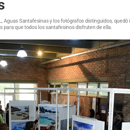
s
, Aguas Santafesinas y los fotógrafos distinguidos, quedó
 para que todos los santafesinos disfruten de ella.