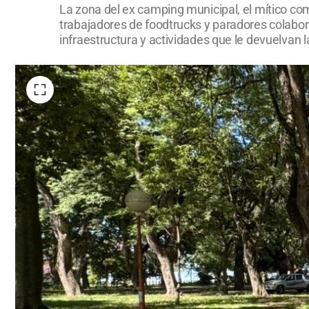
La zona del ex camping municipal, el mítico c
trabajadores de foodtrucks y paradores colabora
infraestructura y actividades que le devuelvan l