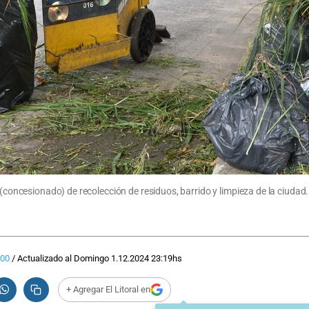
(concesionado) de recolección de residuos, barrido y limpieza de la ciudad. 
:00
/
Actualizado al
Domingo 1.12.2024
23:19
hs
+ Agregar El Litoral en