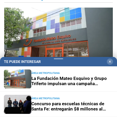
TE PUEDE INTERESAR
✕
ÁREA METROPOLITANA
La Fundación Mateo Esquivo y Grupo
Triferto impulsan una campaña
Durante el Mes de las Infancias
La Fundación
solidaria para equipar su nueva ala y
Mateo Esquivo y Grupo Triferto impulsan una
seguir acompañando a niños con
campaña solidaria para equipar su nueva ala y
cáncer
ÁREA METROPOLITANA
Concurso para escuelas técnicas de
seguir acompañando a niños con cáncer
Santa Fe: entregarán $8 millones al
mejor proyecto