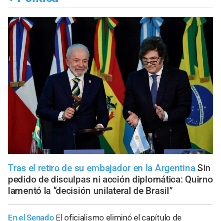
Tras el retiro de su embajador en la Argentina
Sin
pedido de disculpas ni acción diplomática: Quirno
lamentó la “decisión unilateral de Brasil”
En el Senado
El oficialismo eliminó el capítulo de