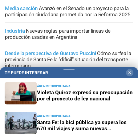
Media sanción
Avanzó en el Senado un proyecto para la
participación ciudadana prometida por la Reforma 2025
Industria
Nuevas reglas para importar líneas de
producción usadas en Argentina
Desde la perspectiva de Gustavo Puccini
Cómo surfea la
provincia de Santa Fe la "difícil" situación del transporte
interurbano
TE PUEDE INTERESAR
✕
ÁREA METROPOLITANA
Violeta Quiroz expresó su preocupación
por el proyecto de ley nacional
+
Área Metropolitana
ÁREA METROPOLITANA
Santa Fe: la bici pública ya supera los
670 mil viajes y suma nuevas
estaciones