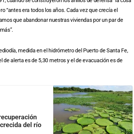
, cuando se construyeron los anillos de defensa “la cosa
o “antes era todos los años. Cada vez que crecía el
íamos que abandonar nuestras viviendas por un par de
omás”.
mediodía, medida en el hidrómetro del Puerto de Santa Fe,
el de alerta es de 5,30 metros y el de evacuación es de
 recuperación
 crecida del río