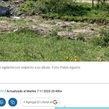
re vigilante con respecto a su altura. Foto: Pablo Aguirre
:02
/
Actualizado al
Martes 7.11.2023
23:43
hs
+ Agregar El Litoral en