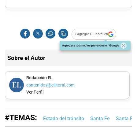
+ Agregar El Litoral en
Agregar a tus medios preferidos en Google
Sobre el Autor
Redacción EL
contenidos@ellitoral.com
Ver Perfil
#TEMAS:
Estado del tránsito
Santa Fe
Santa Fe