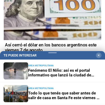
Así cerró el dólar en los bancos argentinos este
viernes 7 de agosto
TE PUEDE INTERESAR
✕
ÁREA METROPOLITANA
Fenómeno El Niño: así es el portal
informativo que lanzó la ciudad de
+
Política
Santa Fe
ÁREA METROPOLITANA
Todo lo que tenés que saber antes de
salir de casa en Santa Fe este viernes 7
de agosto