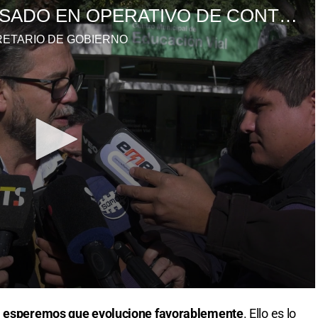
e
esperemos que evolucione favorablemente
. Ello es lo