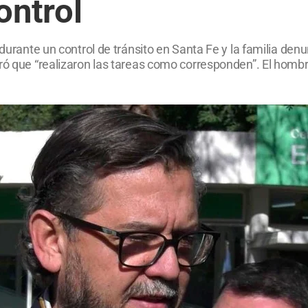
ontrol
 durante un control de tránsito en Santa Fe y la familia de
uró que “realizaron las tareas como corresponden”. El hom