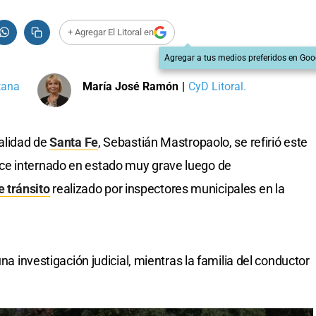
+ Agregar El Litoral en
Agregar a tus medios preferidos en Goo
tana
María José Ramón
|
CyD Litoral.
palidad de
Santa Fe
, Sebastián Mastropaolo, se refirió este
ce internado en estado muy grave luego de
 tránsito
realizado por inspectores municipales en la
una investigación judicial, mientras la familia del conductor