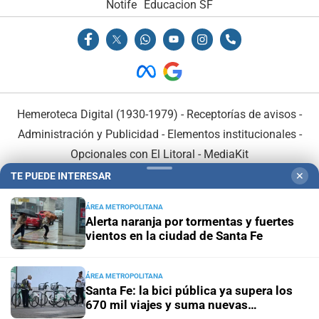
Notife
Educacion SF
Hemeroteca Digital (1930-1979)
-
Receptorías de avisos
-
Administración y Publicidad
-
Elementos institucionales
-
Opcionales con El Litoral
-
MediaKit
TE PUEDE INTERESAR
✕
El Litoral es miembro de:
ÁREA METROPOLITANA
Alerta naranja por tormentas y fuertes
vientos en la ciudad de Santa Fe
ÁREA METROPOLITANA
En Asociación con:
Santa Fe: la bici pública ya supera los
670 mil viajes y suma nuevas