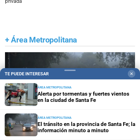
privada
+
Área Metropolitana
TE PUEDE INTERESAR
✕
ÁREA METROPOLITANA
Alerta por tormentas y fuertes vientos
en la ciudad de Santa Fe
ÁREA METROPOLITANA
El tránsito en la provincia de Santa Fe; la
información minuto a minuto