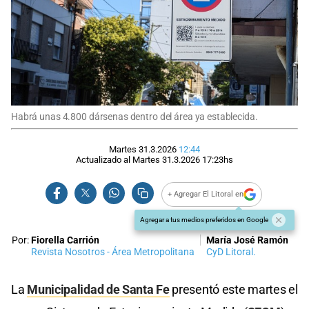
Habrá unas 4.800 dársenas dentro del área ya establecida.
Martes 31.3.2026
12:44
Actualizado al
Martes 31.3.2026
17:23
hs
+ Agregar El Litoral en
Agregar a tus medios preferidos en Google
Por:
Fiorella Carrión
María José Ramón
Revista Nosotros - Área Metropolitana
CyD Litoral.
La
Municipalidad de Santa Fe
presentó este martes el