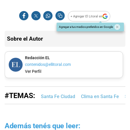
+ Agregar El Litoral en
Agregar a tus medios preferidos en Google
Sobre el Autor
Redacción EL
contenidos@ellitoral.com
Ver Perfil
#TEMAS:
Santa Fe Ciudad
Clima en Santa Fe
Se
Además tenés que leer: