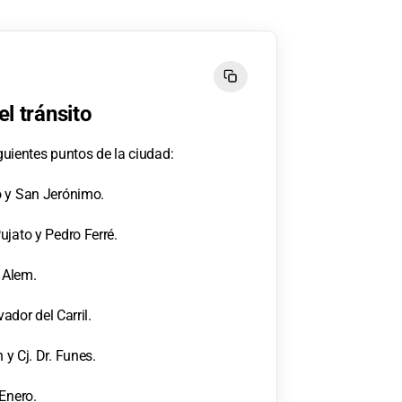
l tránsito
iguientes puntos de la ciudad:
o y San Jerónimo.
ujato y Pedro Ferré.
 Alem.
vador del Carril.
 y Cj. Dr. Funes.
 Enero.