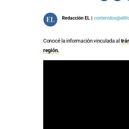
Redacción EL
|
contenidos@ellit
Conocé la información vinculada al
trá
región.