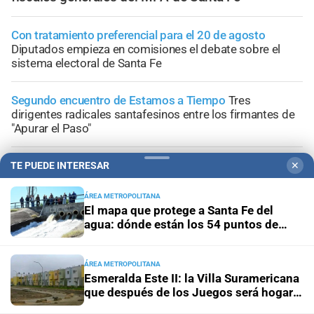
Con tratamiento preferencial para el 20 de agosto
Diputados empieza en comisiones el debate sobre el
sistema electoral de Santa Fe
Segundo encuentro de Estamos a Tiempo
Tres
dirigentes radicales santafesinos entre los firmantes de
"Apurar el Paso"
Jornada de Internacionalización
La adaptación climática:
TE PUEDE INTERESAR
✕
un desafío integral para Santa Fe y el sur global
ÁREA METROPOLITANA
El mapa que protege a Santa Fe del
Lo confirmó Coudannes
Pullaro viaja a Chile con agenda
agua: dónde están los 54 puntos de
productiva vinculada al puerto de Rosario
bombeo
ÁREA METROPOLITANA
Esmeralda Este II: la Villa Suramericana
que después de los Juegos será hogar
de 346 familias