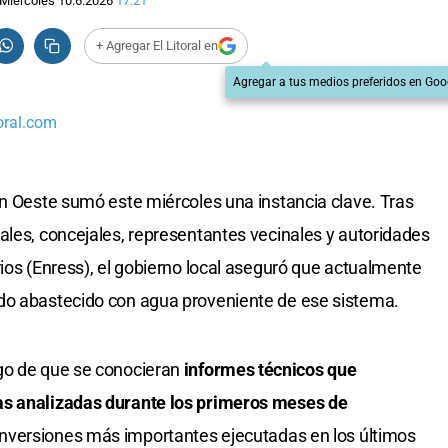
Miércoles 10.6.2026
17:21
+ Agregar El Litoral en
Agregar a tus medios preferidos en Goo
oral.com
án Oeste sumó este miércoles una instancia clave. Tras
ales, concejales, representantes vecinales y autoridades
rios (Enress), el gobierno local aseguró que actualmente
do abastecido con agua proveniente de ese sistema.
go de que se conocieran
informes técnicos que
as analizadas durante los primeros meses de
 inversiones más importantes ejecutadas en los últimos