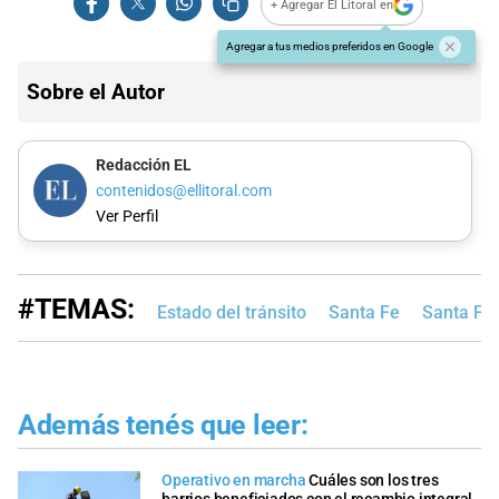
+ Agregar El Litoral en
Agregar a tus medios preferidos en Google
Sobre el Autor
Redacción EL
contenidos@ellitoral.com
Ver Perfil
#TEMAS:
Estado del tránsito
Santa Fe
Santa Fe
Además tenés que leer:
Operativo en marcha
Cuáles son los tres