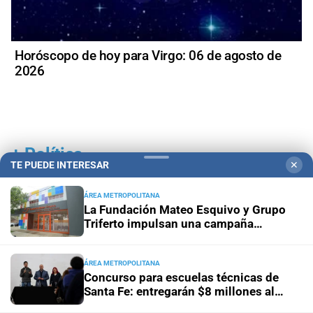
Horóscopo de hoy para Virgo: 06 de agosto de
2026
+
Política
TE PUEDE INTERESAR
✕
ÁREA METROPOLITANA
La Fundación Mateo Esquivo y Grupo
Triferto impulsan una campaña
solidaria para equipar su nueva ala y
seguir acompañando a niños con
cáncer
ÁREA METROPOLITANA
Concurso para escuelas técnicas de
Santa Fe: entregarán $8 millones al
mejor proyecto