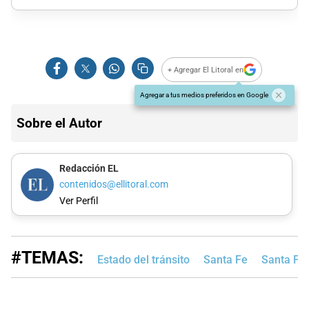
+ Agregar El Litoral en
Agregar a tus medios preferidos en Google
Sobre el Autor
Redacción EL
contenidos@ellitoral.com
Ver Perfil
#TEMAS:
Estado del tránsito
Santa Fe
Santa Fe