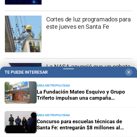
Cortes de luz programados para
este jueves en Santa Fe
La NASA anunció que un cohete
TE PUEDE INTERESAR
✕
de SpaceX impactó contra la
Luna
ÁREA METROPOLITANA
La Fundación Mateo Esquivo y Grupo
Triferto impulsan una campaña
solidaria para equipar su nueva ala y
seguir acompañando a niños con
A cuánto asciende el fabuloso
cáncer
ÁREA METROPOLITANA
pozo acumulado para el
Concurso para escuelas técnicas de
Santa Fe: entregarán $8 millones al
próximo sorteo del Quini 6
mejor proyecto