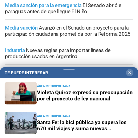
Media sanción para la emergencia
El Senado abrió el
paraguas antes de que llegue El Niño
Media sanción
Avanzó en el Senado un proyecto para la
participación ciudadana prometida por la Reforma 2025
Industria
Nuevas reglas para importar líneas de
producción usadas en Argentina
Desde la perspectiva de Gustavo Puccini
Cómo surfea la
TE PUEDE INTERESAR
✕
provincia de Santa Fe la "difícil" situación del transporte
interurbano
ÁREA METROPOLITANA
Violeta Quiroz expresó su preocupación
por el proyecto de ley nacional
ÁREA METROPOLITANA
Santa Fe: la bici pública ya supera los
+
Área Metropolitana
670 mil viajes y suma nuevas
estaciones