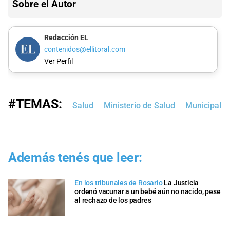
Sobre el Autor
Redacción EL
contenidos@ellitoral.com
Ver Perfil
#TEMAS:
Salud
Ministerio de Salud
Municipalid
Además tenés que leer:
En los tribunales de Rosario
La Justicia
ordenó vacunar a un bebé aún no nacido, pese
al rechazo de los padres