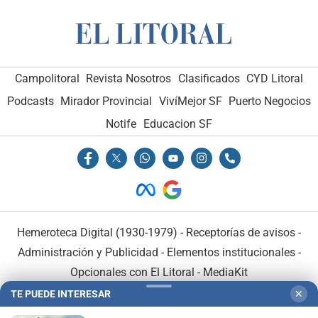
Campolitoral
Revista Nosotros
Clasificados
CYD Litoral
Podcasts
Mirador Provincial
VivíMejor SF
Puerto Negocios
Notife
Educacion SF
Hemeroteca Digital (1930-1979)
-
Receptorías de avisos
-
Administración y Publicidad
-
Elementos institucionales
-
Opcionales con El Litoral
-
MediaKit
TE PUEDE INTERESAR
✕
El Litoral es miembro de: