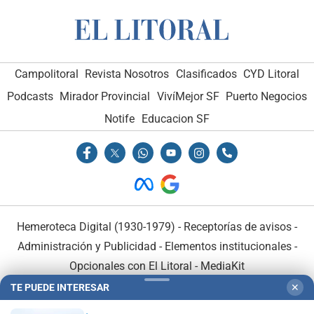
Campolitoral
Revista Nosotros
Clasificados
CYD Litoral
Podcasts
Mirador Provincial
VivíMejor SF
Puerto Negocios
Notife
Educacion SF
Hemeroteca Digital (1930-1979)
-
Receptorías de avisos
-
Administración y Publicidad
-
Elementos institucionales
-
Opcionales con El Litoral
-
MediaKit
TE PUEDE INTERESAR
✕
El Litoral es miembro de: