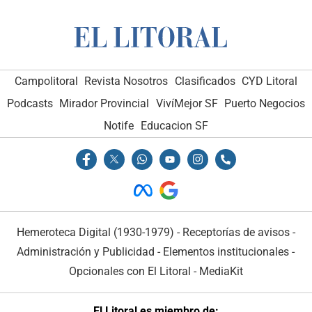
Campolitoral
Revista Nosotros
Clasificados
CYD Litoral
Podcasts
Mirador Provincial
VivíMejor SF
Puerto Negocios
Notife
Educacion SF
Hemeroteca Digital (1930-1979)
-
Receptorías de avisos
-
Administración y Publicidad
-
Elementos institucionales
-
Opcionales con El Litoral
-
MediaKit
El Litoral es miembro de: