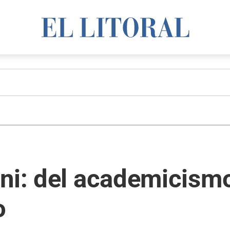
ni: del academicism
o