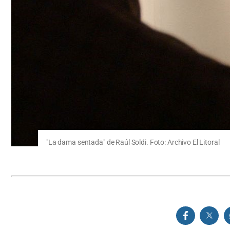
"La dama sentada" de Raúl Soldi. Foto: Archivo El Litoral