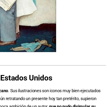
e Estados Unidos
icano
. Sus ilustraciones son iconos muy bien ejecutados
ún retratando un presente hoy tan pretérito, supieron
 poca ambición de un autor,
que no pudo disimular su