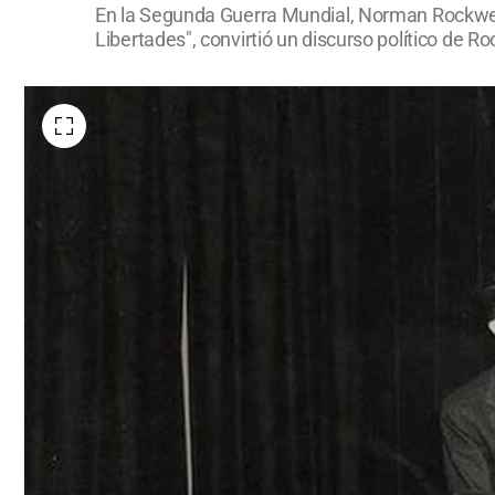
En la Segunda Guerra Mundial, Norman Rockwell
Libertades", convirtió un discurso político de 