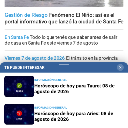
Gestión de Riesgo
Fenómeno El Niño: así es el
portal informativo que lanzó la ciudad de Santa Fe
En Santa Fe
Todo lo que tenés que saber antes de salir
de casa en Santa Fe este viernes 7 de agosto
Viernes 7 de agosto de 2026
El tránsito en la provincia
de Santa Fe; la información minuto a minuto
TE PUEDE INTERESAR
✕
Aceleran el recambio de la flota
Santa Fe renovó más de
INFORMACIÓN GENERAL
70 colectivos y el 40% del servicio ya se presta con
Horóscopo de hoy para Tauro: 08 de
unidades modernizadas
agosto de 2026
Pronóstico
Viernes con cielo despejado, frío por la
INFORMACIÓN GENERAL
mañana y máxima de 16°C en la ciudad de Santa Fe
Horóscopo de hoy para Aries: 08 de
agosto de 2026