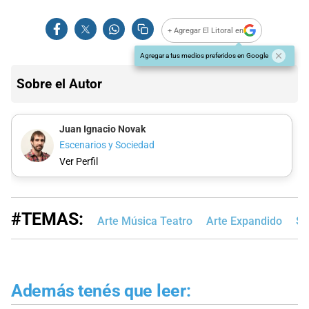
+ Agregar El Litoral en
Agregar a tus medios preferidos en Google
Sobre el Autor
Juan Ignacio Novak
Escenarios y Sociedad
Ver Perfil
#TEMAS:
Arte Música Teatro
Arte Expandido
Sa
Además tenés que leer: