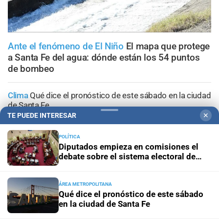
Ante el fenómeno de El Niño
El mapa que protege
a Santa Fe del agua: dónde están los 54 puntos
de bombeo
Clima
Qué dice el pronóstico de este sábado en la ciudad
de Santa Fe
TE PUEDE INTERESAR
✕
Gestión de Riesgo
Fenómeno El Niño: así es el portal
POLÍTICA
informativo que lanzó la ciudad de Santa Fe
Diputados empieza en comisiones el
debate sobre el sistema electoral de
Santa Fe
En Santa Fe
Todo lo que tenés que saber antes de salir
de casa en Santa Fe este viernes 7 de agosto
ÁREA METROPOLITANA
Qué dice el pronóstico de este sábado
Viernes 7 de agosto de 2026
El tránsito en la provincia
en la ciudad de Santa Fe
de Santa Fe; la información minuto a minuto