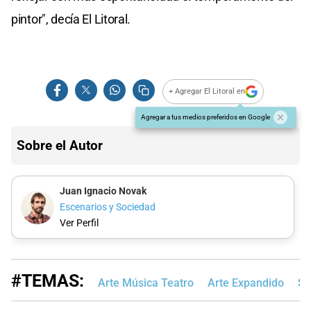
pintor", decía El Litoral.
+ Agregar El Litoral en
Agregar a tus medios preferidos en Google
Sobre el Autor
Juan Ignacio Novak
Escenarios y Sociedad
Ver Perfil
#TEMAS:
Arte Música Teatro
Arte Expandido
Sa