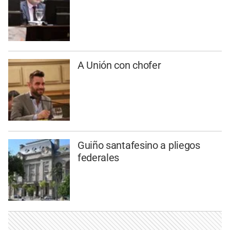
A Unión con chofer
Guiño santafesino a pliegos
federales