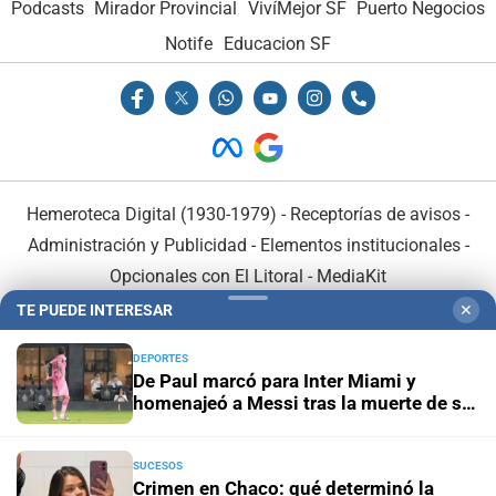
Podcasts
Mirador Provincial
VivíMejor SF
Puerto Negocios
Notife
Educacion SF
Hemeroteca Digital (1930-1979)
-
Receptorías de avisos
-
Administración y Publicidad
-
Elementos institucionales
-
Opcionales con El Litoral
-
MediaKit
TE PUEDE INTERESAR
✕
El Litoral es miembro de:
DEPORTES
De Paul marcó para Inter Miami y
homenajeó a Messi tras la muerte de su
padre
SUCESOS
En Asociación con:
Crimen en Chaco: qué determinó la