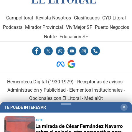
Campolitoral
Revista Nosotros
Clasificados
CYD Litoral
Podcasts
Mirador Provincial
VivíMejor SF
Puerto Negocios
Notife
Educacion SF
Hemeroteca Digital (1930-1979)
-
Receptorías de avisos
-
Administración y Publicidad
-
Elementos institucionales
-
Opcionales con El Litoral
-
MediaKit
TE PUEDE INTERESAR
✕
El Litoral es miembro de:
ARTE
La mirada de César Fernández Navarro