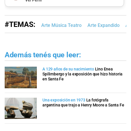
Ver Perfil
#TEMAS:
Arte Música Teatro
Arte Expandido
Ar
Además tenés que leer:
A 129 años de su nacimiento
Lino Enea
Spilimbergo y la exposición que hizo historia
en Santa Fe
Una exposición en 1973
La fotógrafa
argentina que trajo a Henry Moore a Santa Fe