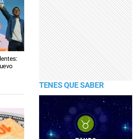
entes:
nuevo
TENES QUE SABER