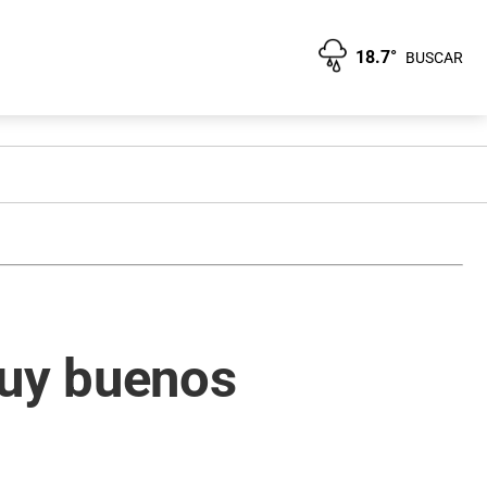
18.7°
BUSCAR
muy buenos