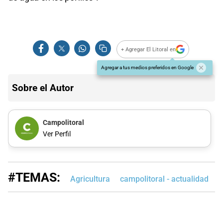
+ Agregar El Litoral en
Agregar a tus medios preferidos en Google
Sobre el Autor
Campolitoral
Ver Perfil
#TEMAS:
Agricultura
campolitoral - actualidad
c