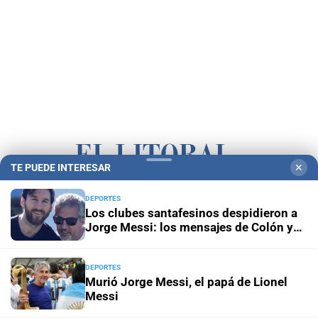
TE PUEDE INTERESAR
✕
Campolitoral
Revista Nosotros
Clasificados
CYD Litoral
DEPORTES
Los clubes santafesinos despidieron a
Podcasts
Mirador Provincial
VivíMejor SF
Puerto Negocios
Jorge Messi: los mensajes de Colón y
Unión
Notife
Educacion SF
DEPORTES
Murió Jorge Messi, el papá de Lionel
Messi