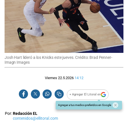
Josh Hart lideró a los Knicks este jueves. Crédito: Brad Penner-
Imagn Images
Viernes 22.5.2026
14:12
+ Agregar El Litoral en
Agregar a tus medios preferidos en Google
Por:
Redacción EL
contenidos@ellitoral.com