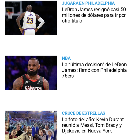
JUGARÁ EN PHILADELPHIA
LeBron James resignó casi 50
millones de dólares para ir por
otro título
NBA
La “última decisión” de LeBron
James: firmó con Philadelphia
76ers
CRUCE DE ESTRELLAS
La foto del año: Kevin Durant
reunió a Messi, Tom Brady y
Djokovic en Nueva York