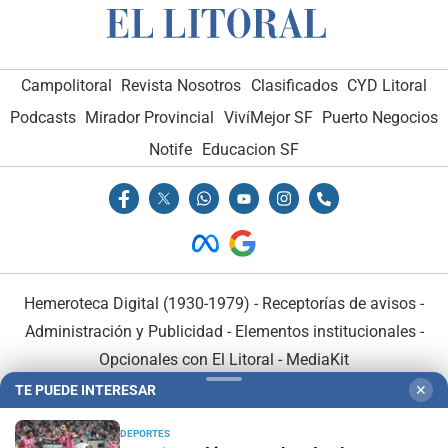
Campolitoral
Revista Nosotros
Clasificados
CYD Litoral
Podcasts
Mirador Provincial
VivíMejor SF
Puerto Negocios
Notife
Educacion SF
Hemeroteca Digital (1930-1979)
-
Receptorías de avisos
-
Administración y Publicidad
-
Elementos institucionales
-
Opcionales con El Litoral
-
MediaKit
TE PUEDE INTERESAR
✕
El Litoral es miembro de:
DEPORTES