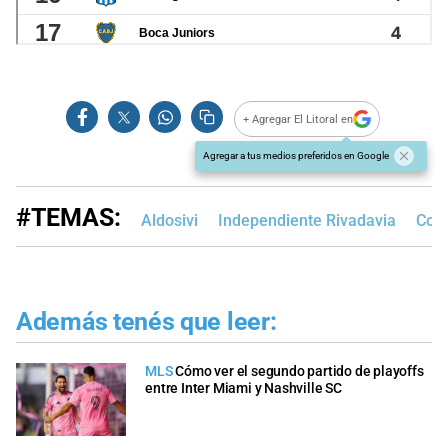
+ Agregar El Litoral en
Agregar a tus medios preferidos en Google
#TEMAS:
Aldosivi
Independiente Rivadavia
Copa
Además tenés que leer:
MLS
Cómo ver el segundo partido de playoffs
entre Inter Miami y Nashville SC