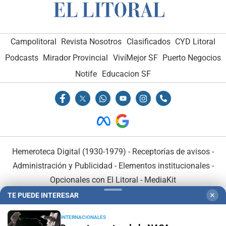
Campolitoral
Revista Nosotros
Clasificados
CYD Litoral
Podcasts
Mirador Provincial
VivíMejor SF
Puerto Negocios
Notife
Educacion SF
Hemeroteca Digital (1930-1979)
-
Receptorías de avisos
-
Administración y Publicidad
-
Elementos institucionales
-
Opcionales con El Litoral
-
MediaKit
TE PUEDE INTERESAR
✕
El Litoral es miembro de:
INTERNACIONALES