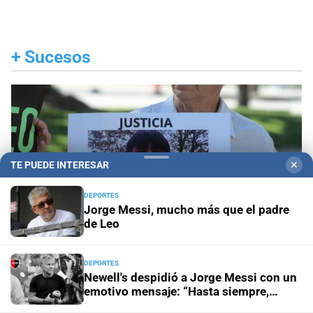
+
Sucesos
TE PUEDE INTERESAR
✕
DEPORTES
Jorge Messi, mucho más que el padre
de Leo
DEPORTES
Newell's despidió a Jorge Messi con un
emotivo mensaje: “Hasta siempre,
Penas máximas
Pedirán 15 años de prisión para
leproso”