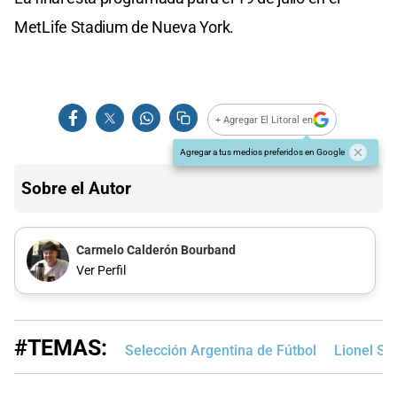
MetLife Stadium de Nueva York.
+ Agregar El Litoral en
Agregar a tus medios preferidos en Google
Sobre el Autor
Carmelo Calderón Bourband
Ver Perfil
#TEMAS:
Selección Argentina de Fútbol
Lionel Sc