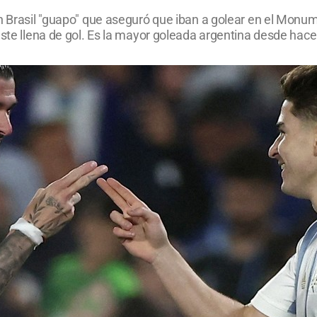
n Brasil "guapo" que aseguró que iban a golear en el Monumen
ste llena de gol. Es la mayor goleada argentina desde hace 