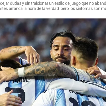
dejar dudas y sin traicionar un estilo de juego que no aban
martes arranca la hora de la verdad, pero los síntomas son 