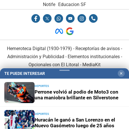
Notife
Educacion SF
Hemeroteca Digital (1930-1979)
-
Receptorías de avisos
-
Administración y Publicidad
-
Elementos institucionales
-
Opcionales con El Litoral
-
MediaKit
TE PUEDE INTERESAR
✕
El Litoral es miembro de:
DEPORTES
Perrone volvió al podio de Moto3 con
una maniobra brillante en Silverstone
DEPORTES
En Asociación con:
Huracán le ganó a San Lorenzo en el
Nuevo Gasómetro luego de 25 años