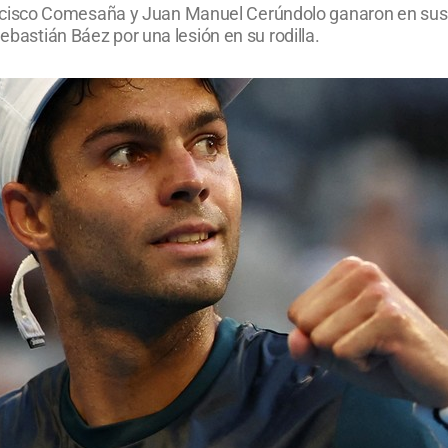
isco Comesaña y Juan Manuel Cerúndolo ganaron en sus r
Sebastián Báez por una lesión en su rodilla.