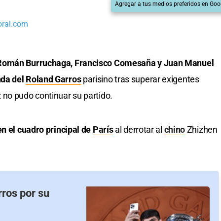
Agregar a tus medios preferidos en Goo
oral.com
 Román Burruchaga, Francisco Comesaña y Juan Manuel
nda del
Roland Garros
parisino tras superar exigentes
 no pudo continuar su partido.
en el cuadro principal de
París
al derrotar al
chino
Zhizhen
ros por su