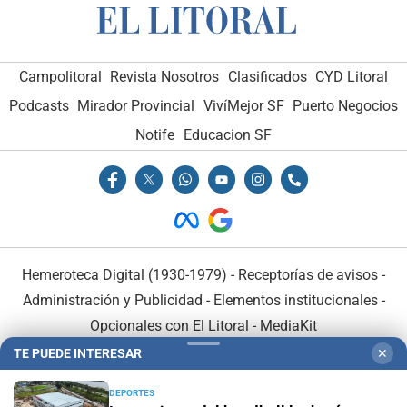
Campolitoral
Revista Nosotros
Clasificados
CYD Litoral
Podcasts
Mirador Provincial
VivíMejor SF
Puerto Negocios
Notife
Educacion SF
Hemeroteca Digital (1930-1979)
-
Receptorías de avisos
-
Administración y Publicidad
-
Elementos institucionales
-
Opcionales con El Litoral
-
MediaKit
TE PUEDE INTERESAR
✕
El Litoral es miembro de:
DEPORTES