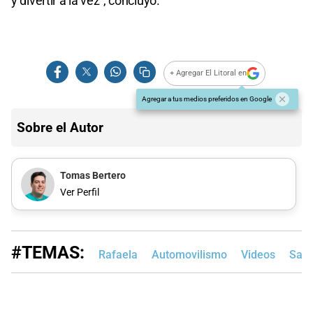
y divertir a la vez”, concluyó.
+ Agregar El Litoral en
Agregar a tus medios preferidos en Google
Sobre el Autor
Tomas Bertero
Ver Perfil
#TEMAS:
Rafaela
Automovilismo
Videos
Sant