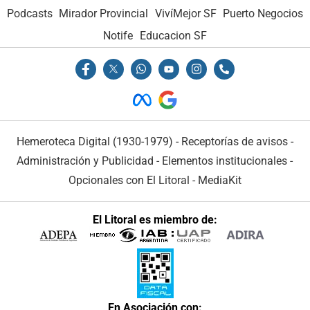
Podcasts
Mirador Provincial
VivíMejor SF
Puerto Negocios
Notife
Educacion SF
Hemeroteca Digital (1930-1979)
-
Receptorías de avisos
-
Administración y Publicidad
-
Elementos institucionales
-
Opcionales con El Litoral
-
MediaKit
El Litoral es miembro de:
En Asociación con: