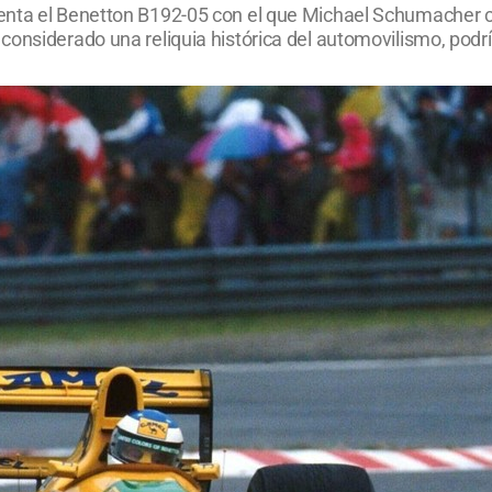
nta el Benetton B192-05 con el que Michael Schumacher con
onsiderado una reliquia histórica del automovilismo, podrí