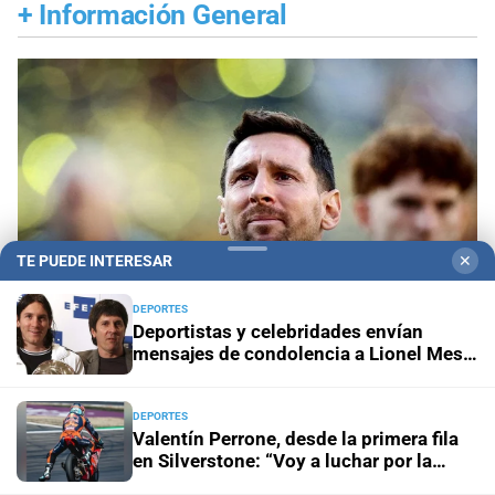
+
Información General
TE PUEDE INTERESAR
✕
DEPORTES
Deportistas y celebridades envían
mensajes de condolencia a Lionel Messi
tras la muerte de su padre
Despedida en Rosario
Lionel Messi llega a
Rosario para despedir a su padre, Jorge Messi
DEPORTES
Valentín Perrone, desde la primera fila
en Silverstone: “Voy a luchar por la
Este viernes
Frente al costo de vivir en Rosario, la UNR
victoria”