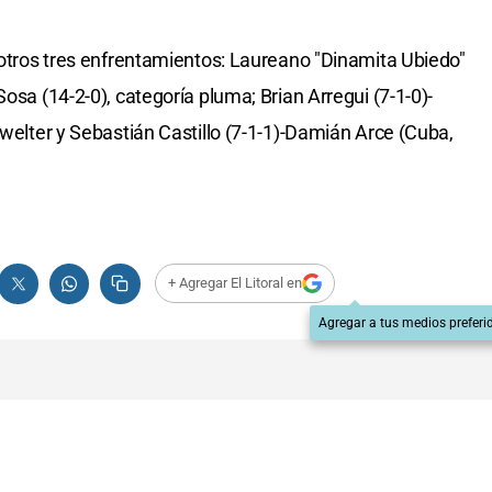
n otros tres enfrentamientos: Laureano "Dinamita Ubiedo"
osa (14-2-0), categoría pluma; Brian Arregui (7-1-0)-
 welter y Sebastián Castillo (7-1-1)-Damián Arce (Cuba,
+ Agregar El Litoral en
Agregar a tus medios preferi